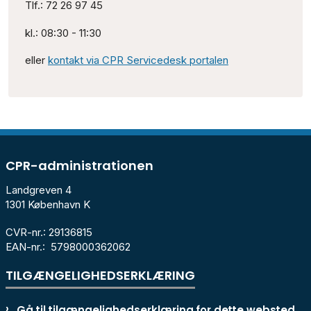
Tlf.: 72 26 97 45
kl.: 08:30 - 11:30
eller
kontakt via CPR Servicedesk portalen
CPR-administrationen
Landgreven 4
1301 København K
CVR-nr.: 29136815
EAN-nr.: 5798000362062
TILGÆNGELIGHEDSERKLÆRING
Gå til tilgængelighedserklæring for dette websted