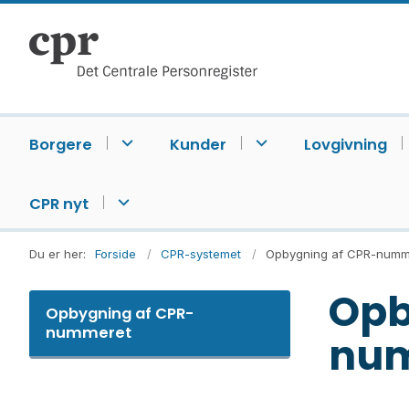
Borgere
Kunder
Lovgivning
CPR nyt
Du er her:
Forside
CPR-systemet
Opbygning af CPR-numm
Opb
Opbygning af CPR-
nummeret
nu