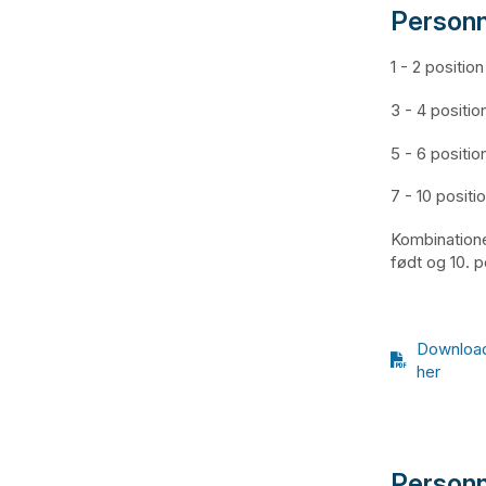
Person
1 - 2 positi
3 - 4 positi
5 - 6 positi
7 - 10 posit
Kombinatione
født og 10. 
Download
her
Personn