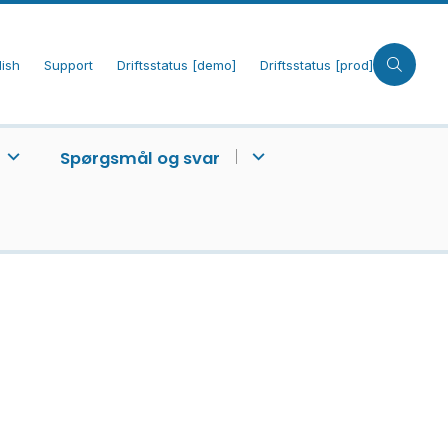
lish
Support
Driftsstatus [demo]
Driftsstatus [prod]
Spørgsmål og svar