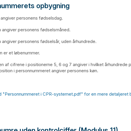
nummerets opbygning
on angiver personens fødselsdag.
on angiver personens fødselsmåned.
on angiver personens fødselsår, uden århundrede.
ion er et løbenummer.
n af cifrene i positionerne 5, 6 og 7 angiver i hvilket århundrede
position i personnummeret angiver personens køn.
 "Personnummeret i CPR-systemet.pdf" for en mere detaljeret b
umre uden kontrolciffer (Modulus 11)