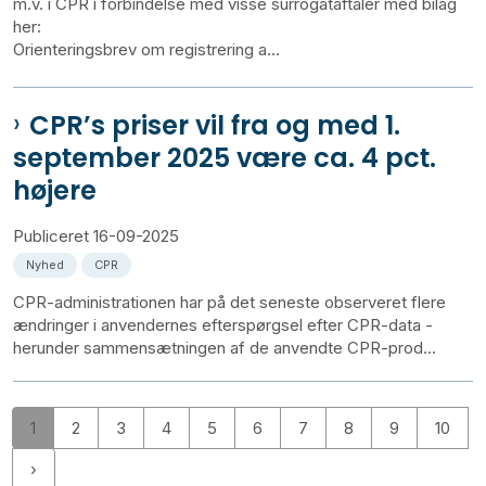
m.v. i CPR i forbindelse med visse surrogataftaler med bilag
her:
Orienteringsbrev om registrering a...
CPR’s priser vil fra og med 1.
september 2025 være ca. 4 pct.
højere
Publiceret
16-09-2025
Nyhed
CPR
CPR-administrationen har på det seneste observeret flere
ændringer i anvendernes efterspørgsel efter CPR-data -
herunder sammensætningen af de anvendte CPR-prod...
1
2
3
4
5
6
7
8
9
10