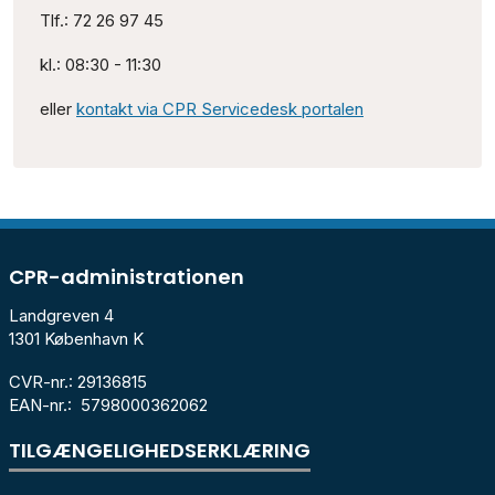
Tlf.: 72 26 97 45
kl.: 08:30 - 11:30
eller
kontakt via CPR Servicedesk portalen
CPR-administrationen
Landgreven 4
1301 København K
CVR-nr.: 29136815
EAN-nr.: 5798000362062
TILGÆNGELIGHEDSERKLÆRING