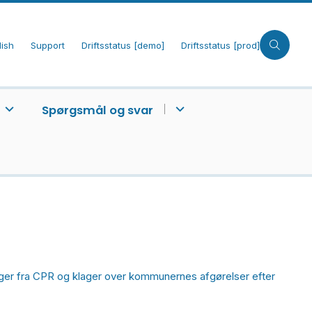
lish
Support
Driftsstatus [demo]
Driftsstatus [prod]
Spørgsmål og svar
inger fra CPR og klager over kommunernes afgørelser efter