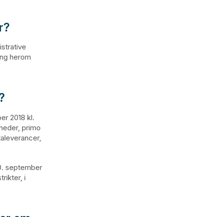
r?
istrative
ning herom
?
er 2018 kl.
åneder, primo
taleverancer,
30. september
ikter, i