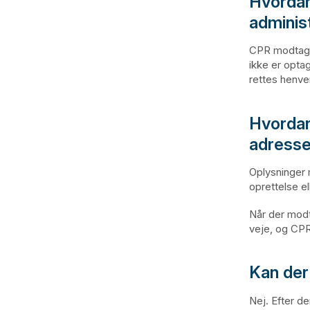
Hvordan
administ
CPR modtager
ikke er optag
rettes henve
Hvorda
adresse
Oplysninger 
oprettelse e
Når der mod
veje, og CPR
Kan der 
Nej. Efter de