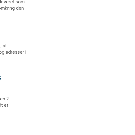
 leveret som
omkring den
, at
og adresser i
s
en 2.
t et