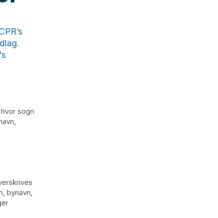
 CPR’s
dlag.
's
 hvor sogn
navn,
verskrives
n, bynavn,
ger