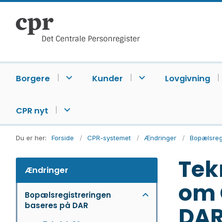
Borgere
Kunder
Lovgivning
CPR nyt
Du er her:
Forside
CPR-systemet
Ændringer
Bopælsreg
Tek
Ændringer
om 
Bopælsregistreringen
baseres på DAR
DAR