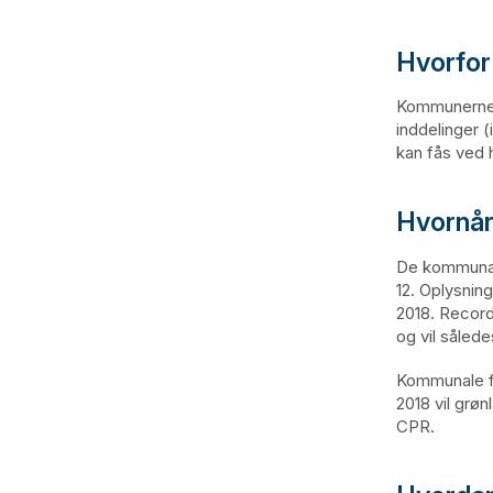
Hvorfor 
Kommunerne ha
inddelinger 
kan fås ved 
Hvornår 
De kommunale 
12. Oplysning
2018. Record
og vil såle
Kommunale fr
2018 vil grøn
CPR.