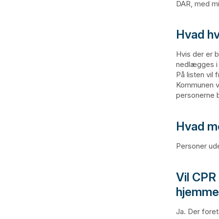
DAR, med min
Hvad hv
Hvis der er 
nedlægges i 
På listen vi
Kommunen vil
personerne b
Hvad me
Personer ude
Vil CPR
hjemme
Ja. Der fore