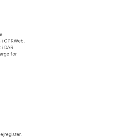
re
på i CPRWeb.
 i DAR.
ørge for
ejregister.