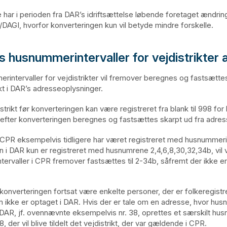
ar i perioden fra DAR’s idriftsættelse løbende foretaget ændrin
AGI, hvorfor konverteringen kun vil betyde mindre forskelle.
’s husnummerintervaller for vejdistrikter
rintervaller for vejdistrikter vil fremover beregnes og fastsætt
 i DAR’s adresseoplysninger.
strikt før konverteringen kan være registreret fra blank til 998 for 
let efter konverteringen beregnes og fastsættes skarpt ud fra adre
i CPR eksempelvis tidligere har været registreret med husnummerin
n i DAR kun er registreret med husnumrene 2,4,6,8,30,32,34b, vil 
ervaller i CPR fremover fastsættes til 2-34b, såfremt der ikke er s
konverteringen fortsat være enkelte personer, der er folkeregistr
 ikke er optaget i DAR. Hvis der er tale om en adresse, hvor hu
i DAR, jf. ovennævnte eksempelvis nr. 38, oprettes et særskilt h
8, der vil blive tildelt det vejdistrikt, der var gældende i CPR.