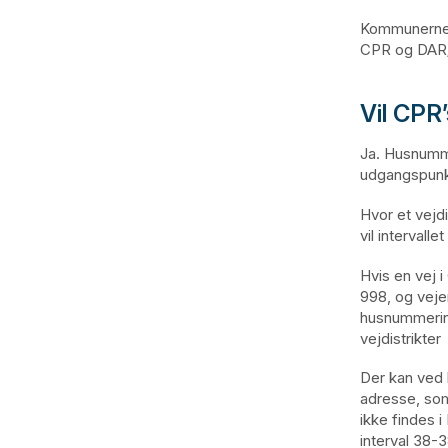
Kommunerne h
CPR og DAR/D
Vil CPR
Ja. Husnumme
udgangspunkt
Hvor et vejdi
vil interval
Hvis en vej 
998, og veje
husnummerint
vejdistrikter
Der kan ved 
adresse, som
ikke findes 
interval 38-3