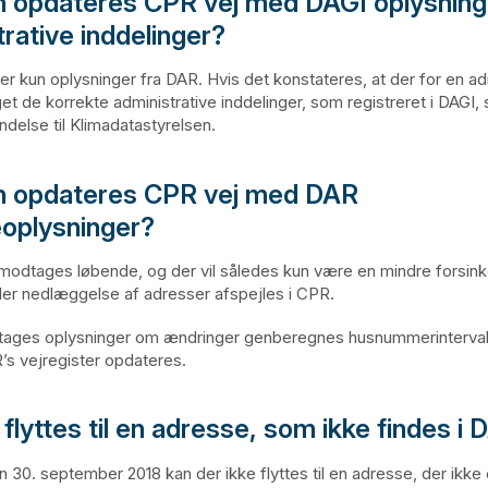
 opdateres CPR vej med DAGI oplysnin
rative inddelinger?
 kun oplysninger fra DAR. Hvis det konstateres, at der for en a
et de korrekte administrative inddelinger, som registreret i DAGI, 
ndelse til
Klimadatastyrelsen
.
n opdateres CPR vej med DAR
oplysninger?
modtages løbende, og der vil således kun være en mindre forsink
ller nedlæggelse af adresser afspejles i CPR.
tages oplysninger om ændringer genberegnes husnummerintervall
’s vejregister opdateres.
flyttes til en adresse, som ikke findes i
n 30. september 2018 kan der ikke flyttes til en adresse, der ikke 