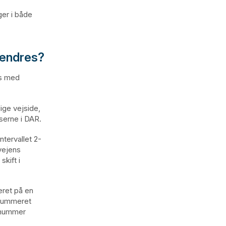
ger i både
 ændres?
es med
lige vejside,
sserne i DAR.
tervallet 2-
vejens
kift i
eret på en
snummeret
usnummer