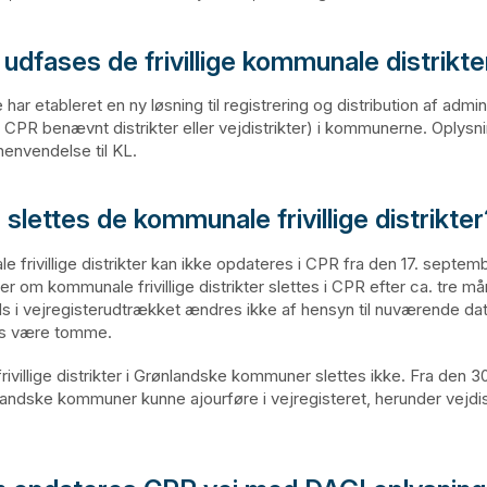
udfases de frivillige kommunale distrikte
r etableret en ny løsning til registrering og distribution af admin
(i CPR benævnt distrikter eller vejdistrikter) i kommunerne. Oplys
henvendelse til KL.
slettes de kommunale frivillige distrikter
frivillige distrikter kan ikke opdateres i CPR fra den 17. septemb
er om kommunale frivillige distrikter slettes i CPR efter ca. tre m
s i vejregisterudtrækket ændres ikke af hensyn til nuværende da
des være tomme.
ivillige distrikter i Grønlandske kommuner slettes ikke. Fra den 
landske kommuner kunne ajourføre i vejregisteret, herunder vejdistr