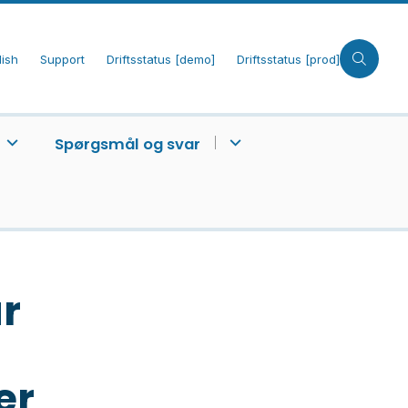
lish
Support
Driftsstatus [demo]
Driftsstatus [prod]
Spørgsmål og svar
r
er