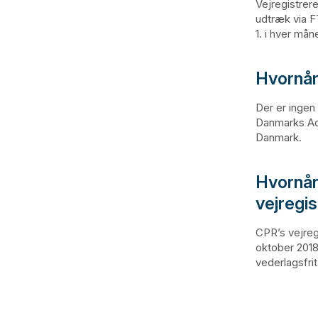
Vejregistrer
udtræk via F
1. i hver mån
Hvornår
Der er ingen
Danmarks Adr
Danmark.
Hvornår
vejregi
CPR’s vejreg
oktober 2018
vederlagsfri