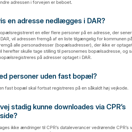
dre adressen i forvejen er beboet.
is en adresse nedlægges i DAR?
bopælsregistreret en eller flere personer på en adresse, der sene
DAR, vil adressen fremgå af en liste tilgængelig for kommunen 
l fremgå alle personadresser (bopælsadresser), der ikke er optaget
 herefter skulle tage stilling til personernes bopælsadresse, og s
opælsregistreres på adresser optaget i DAR.
d personer uden fast bopæl?
n fast bopæl skal fortsat registreres på en såkaldt høj vejkode.
 vej stadig kunne downloades via CPR’s
side?
tages ikke ændringer til CPR’s dataleverancer vedrørende CPR’s v