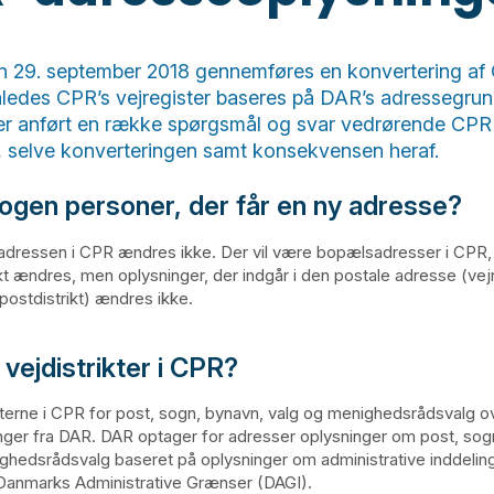
n 29. september 2018 gennemføres en konvertering af
åledes CPR’s vejregister baseres på DAR’s adressegrun
er anført en række spørgsmål og svar vedrørende CPR
r, selve konverteringen samt konsekvensen heraf.
nogen personer, der får en ny adresse?
dressen i CPR ændres ikke. Der vil være bopælsadresser i CPR,
ikt ændres, men oplysninger, der indgår i den postale adresse (vej
ostdistrikt) ændres ikke.
vejdistrikter i CPR?
ikterne i CPR for post, sogn, bynavn, valg og menighedsrådsvalg o
ger fra DAR. DAR optager for adresser oplysninger om post, sog
ghedsrådsvalg baseret på oplysninger om administrative inddelin
i Danmarks Administrative Grænser (DAGI).