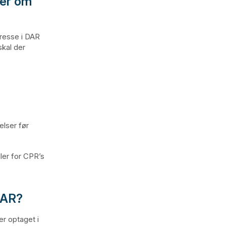
ger om
dresse i DAR
skal der
elser før
er for CPR’s
 DAR?
er optaget i