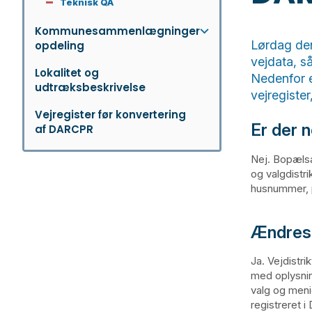
Teknisk QA
Kommunesammenlægninger
Lørdag de
opdeling
vejdata, s
Lokalitet og
Nedenfor 
udtræksbeskrivelse
vejregiste
Vejregister før konvertering
Er der 
af DARCPR
Nej. Bopælsa
og valgdistr
husnummer, p
Ændres 
Ja. Vejdistr
med oplysnin
valg og meni
registreret 