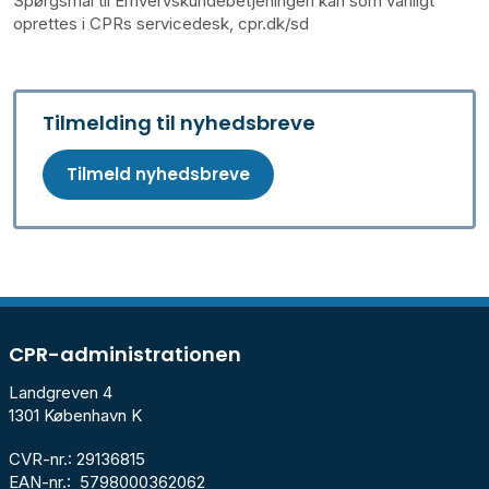
Spørgsmål til Erhvervskundebetjeningen kan som vanligt
oprettes i CPRs servicedesk, cpr.dk/sd
Tilmelding til nyhedsbreve
Tilmeld nyhedsbreve
CPR-administrationen
Landgreven 4
1301 København K
CVR-nr.: 29136815
EAN-nr.: 5798000362062