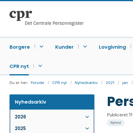
Borgere
Kunder
Lovgivning
CPR nyt
Du er her:
Forside
CPR nyt
Nyhedsarkiv
2021
jan
Per
Nyhedsarkiv
Publiceret
11
2026
Nyhed
2025