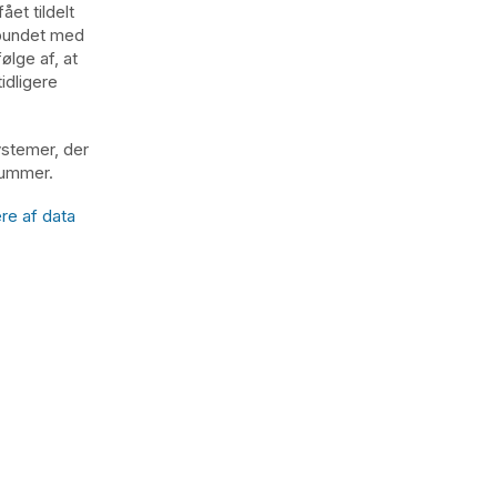
et tildelt
rbundet med
lge af, at
idligere
ystemer, der
nnummer.
re af data