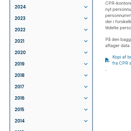
CPR-kontoret
2024
nyt personn
personnummer
2023
der i forske
tildelte per
2022
På den baggr
2021
aftager data
2020
Kopi af b
fra CPR 
2019
.
2018
2017
2016
2015
2014