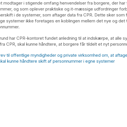
 modtager i stigende omfang henvendelser fra borgere, der har få
ummer, og som oplever praktiske og it-mæssige udfordringer fo
skift i de systemer, som aftager data fra CPR. Dette sker som fø
llige systemer ikke foretages en koblingen mellem det nye og det t
sonnummer.
und har CPR-kontoret fundet anledning til at indskærpe, at alle s
 fra CPR, skal kunne håndtere, at borgere får tildelt et nyt perso
rev til offentlige myndigheder og private virksomhed om, at aftage
skal kunne håndtere skift af personnummer i egne systemer