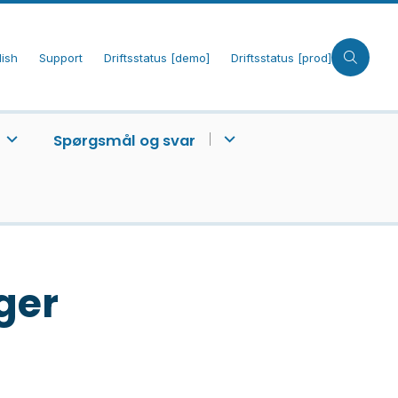
lish
Support
Driftsstatus [demo]
Driftsstatus [prod]
Spørgsmål og svar
ger