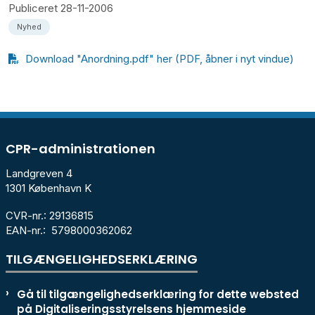
Publiceret
28-11-2006
Nyhed
Download "Anordning.pdf" her (PDF, åbner i nyt vindue)
CPR-administrationen
Landgreven 4
1301 København K
CVR-nr.: 29136815
EAN-nr.: 5798000362062
TILGÆNGELIGHEDSERKLÆRING
Gå til tilgængelighedserklæring for dette websted
på Digitaliseringsstyrelsens hjemmeside