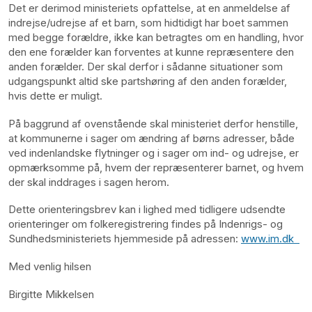
Det er derimod ministeriets opfattelse, at en anmeldelse af
indrejse/udrejse af et barn, som hidtidigt har boet sammen
med begge forældre, ikke kan betragtes om en handling, hvor
den ene forælder kan forventes at kunne repræsentere den
anden forælder. Der skal derfor i sådanne situationer som
udgangspunkt altid ske partshøring af den anden forælder,
hvis dette er muligt.
På baggrund af ovenstående skal ministeriet derfor henstille,
at kommunerne i sager om ændring af børns adresser, både
ved indenlandske flytninger og i sager om ind- og udrejse, er
opmærksomme på, hvem der repræsenterer barnet, og hvem
der skal inddrages i sagen herom.
Dette orienteringsbrev kan i lighed med tidligere udsendte
orienteringer om folkeregistrering findes på Indenrigs- og
Sundhedsministeriets hjemmeside på adressen:
www.im.dk
Med venlig hilsen
Birgitte Mikkelsen