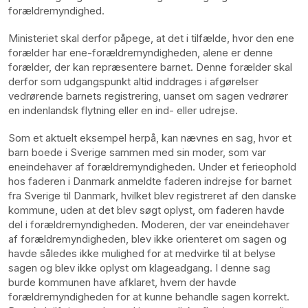
forældremyndighed.
Ministeriet skal derfor påpege, at det i tilfælde, hvor den ene
forælder har ene-forældremyndigheden, alene er denne
forælder, der kan repræsentere barnet. Denne forælder skal
derfor som udgangspunkt altid inddrages i afgørelser
vedrørende barnets registrering, uanset om sagen vedrører
en indenlandsk flytning eller en ind- eller udrejse.
Som et aktuelt eksempel herpå, kan nævnes en sag, hvor et
barn boede i Sverige sammen med sin moder, som var
eneindehaver af forældremyndigheden. Under et ferieophold
hos faderen i Danmark anmeldte faderen indrejse for barnet
fra Sverige til Danmark, hvilket blev registreret af den danske
kommune, uden at det blev søgt oplyst, om faderen havde
del i forældremyndigheden. Moderen, der var eneindehaver
af forældremyndigheden, blev ikke orienteret om sagen og
havde således ikke mulighed for at medvirke til at belyse
sagen og blev ikke oplyst om klageadgang. I denne sag
burde kommunen have afklaret, hvem der havde
forældremyndigheden for at kunne behandle sagen korrekt.