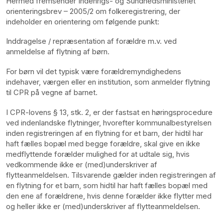
Hermed fremsender Indenrigs- og Sundhedsministeriet
orienteringsbrev – 2005/2 om folkeregistrering, der
indeholder en orientering om følgende punkt:
Inddragelse / repræsentation af forældre m.v. ved
anmeldelse af flytning af børn.
For børn vil det typisk være forældremyndighedens
indehaver, værgen eller en institution, som anmelder flytning
til CPR på vegne af barnet.
I CPR-lovens § 13, stk. 2, er der fastsat en høringsprocedure
ved indenlandske flytninger, hvorefter kommunalbestyrelsen
inden registreringen af en flytning for et barn, der hidtil har
haft fælles bopæl med begge forældre, skal give en ikke
medflyttende forælder mulighed for at udtale sig, hvis
vedkommende ikke er (med)underskriver af
flytteanmeldelsen. Tilsvarende gælder inden registreringen af
en flytning for et barn, som hidtil har haft fælles bopæl med
den ene af forældrene, hvis denne forælder ikke flytter med
og heller ikke er (med)underskriver af flytteanmeldelsen.