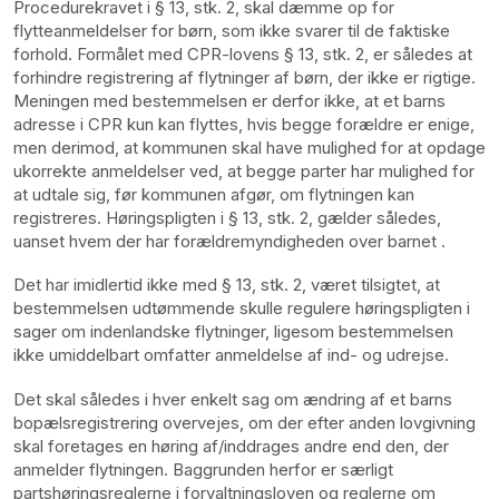
Procedurekravet i § 13, stk. 2, skal dæmme op for
flytteanmeldelser for børn, som ikke svarer til de faktiske
forhold. Formålet med CPR-lovens § 13, stk. 2, er således at
forhindre registrering af flytninger af børn, der ikke er rigtige.
Meningen med bestemmelsen er derfor ikke, at et barns
adresse i CPR kun kan flyttes, hvis begge forældre er enige,
men derimod, at kommunen skal have mulighed for at opdage
ukorrekte anmeldelser ved, at begge parter har mulighed for
at udtale sig, før kommunen afgør, om flytningen kan
registreres. Høringspligten i § 13, stk. 2, gælder således,
uanset hvem der har forældremyndigheden over barnet
.
Det har imidlertid ikke med § 13, stk. 2, været tilsigtet, at
bestemmelsen udtømmende skulle regulere høringspligten i
sager om indenlandske flytninger, ligesom bestemmelsen
ikke umiddelbart omfatter anmeldelse af ind- og udrejse.
Det skal således i hver enkelt sag om ændring af et barns
bopælsregistrering overvejes, om der efter anden lovgivning
skal foretages en høring af/inddrages andre end den, der
anmelder flytningen. Baggrunden herfor er særligt
partshøringsreglerne i forvaltningsloven og reglerne om