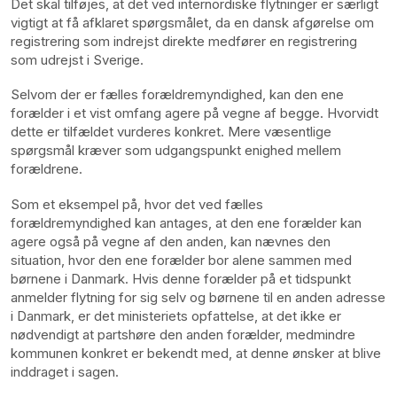
Det skal tilføjes, at det ved internordiske flytninger er særligt
vigtigt at få afklaret spørgsmålet, da en dansk afgørelse om
registrering som indrejst direkte medfører en registrering
som udrejst i Sverige.
Selvom der er fælles forældremyndighed, kan den ene
forælder i et vist omfang agere på vegne af begge. Hvorvidt
dette er tilfældet vurderes konkret. Mere væsentlige
spørgsmål kræver som udgangspunkt enighed mellem
forældrene.
Som et eksempel på, hvor det ved fælles
forældremyndighed kan antages, at den ene forælder kan
agere også på vegne af den anden, kan nævnes den
situation, hvor den ene forælder bor alene sammen med
børnene i Danmark. Hvis denne forælder på et tidspunkt
anmelder flytning for sig selv og børnene til en anden adresse
i Danmark, er det ministeriets opfattelse, at det ikke er
nødvendigt at partshøre den anden forælder, medmindre
kommunen konkret er bekendt med, at denne ønsker at blive
inddraget i sagen.