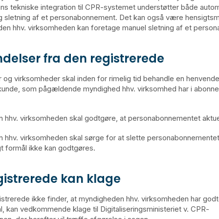
s tekniske integration til CPR-systemet understøtter både auto
g sletning af et personabonnement. Det kan også være hensigts
en hhv. virksomheden kan foretage manuel sletning af et perso
delser fra den registrerede
og virksomheder skal inden for rimelig tid behandle en henvende
r kunde, som pågældende myndighed hhv. virksomhed har i abonn
hhv. virksomheden skal godtgøre, at personabonnementet aktuelt
hhv. virksomheden skal sørge for at slette personabonnementet
igt formål ikke kan godtgøres.
gistrerede kan klage
istrerede ikke finder, at myndigheden hhv. virksomheden har godt
ål, kan vedkommende klage til Digitaliseringsministeriet v. CPR-