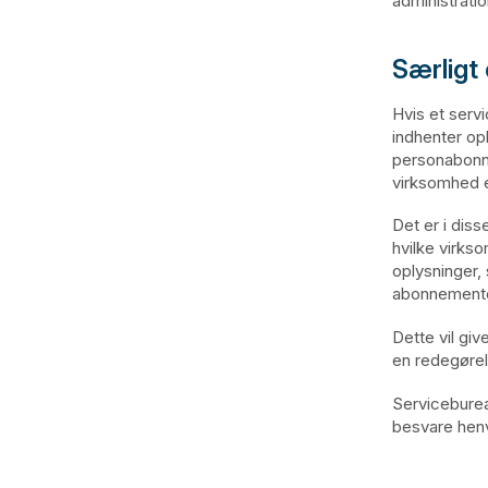
administratio
Særligt
Hvis et serv
indhenter op
personabonne
virksomhed e
Det er i dis
hvilke virks
oplysninger
abonnementet
Dette vil gi
en redegørel
Serviceburea
besvare henv