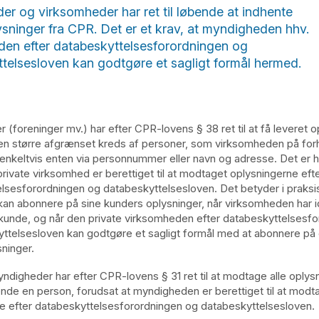
r og virksomheder har ret til løbende at indhente
sninger fra CPR. Det er et krav, at myndigheden hhv.
en efter databeskyttelsesforordningen og
telsesloven kan godtgøre et sagligt formål hermed.
 (foreninger mv.) har efter CPR-lovens § 38 ret til at få leveret o
n større afgrænset kreds af personer, som virksomheden på for
t enkeltvis enten via personnummer eller navn og adresse. Det er 
private virksomhed er berettiget til at modtaget oplysningerne eft
lsesforordningen og databeskyttelsesloven. Det betyder i praksis,
an abonnere på sine kunders oplysninger, når virksomheden har id
kunde, og når den private virksomheden efter databeskyttelsesf
ttelsesloven kan godtgøre et sagligt formål med at abonnere på 
ninger.
yndigheder har efter CPR-lovens § 31 ret til at modtage alle oplysn
de en person, forudsat at myndigheden er berettiget til at modt
e efter databeskyttelsesforordningen og databeskyttelsesloven.