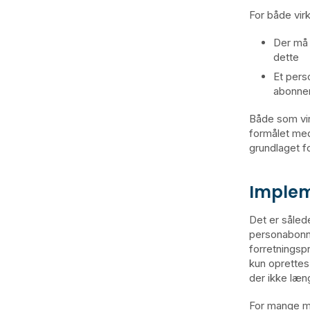
For både vi
Der må 
dette
Et pers
abonne
Både som vi
formålet med
grundlaget f
Implem
Det er såled
personabonne
forretningsp
kun oprettes
der ikke læng
For mange my