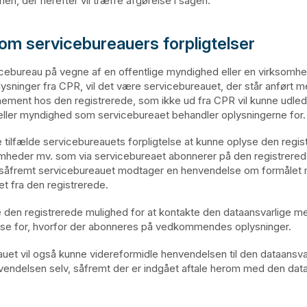
nen, der herefter vil træffe afgørelse i sagen.
 om servicebureauers forpligtelser
icebureau på vegne af en offentlige myndighed eller en virksomh
lysninger fra CPR, vil det være servicebureauet, der står anført m
ment hos den registrerede, som ikke ud fra CPR vil kunne udlede
ller myndighed som servicebureaet behandler oplysningerne for.
se tilfælde servicebureauets forpligtelse at kunne oplyse den regi
omheder mv. som via servicebureaet abonnerer på den registrere
, såfremt servicebureauet modtager en henvendelse om formålet
 fra den registrerede.
ve den registrerede mulighed for at kontakte den dataansvarlige m
se for, hvorfor der abonneres på vedkommendes oplysninger.
uet vil også kunne videreformidle henvendelsen til den dataansvar
endelsen selv, såfremt der er indgået aftale herom med den data