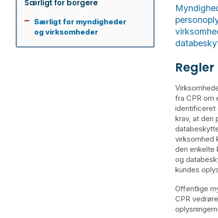
Særligt for borgere
Myndighede
personoply
Særligt for myndigheder
virksomhed
og virksomheder
databeskyt
Regler
Virksomheder
fra CPR om e
identificere
krav, at den 
databeskytte
virksomhed k
den enkelte 
og databesky
kundes oplys
Offentlige m
CPR vedrøren
oplysningern