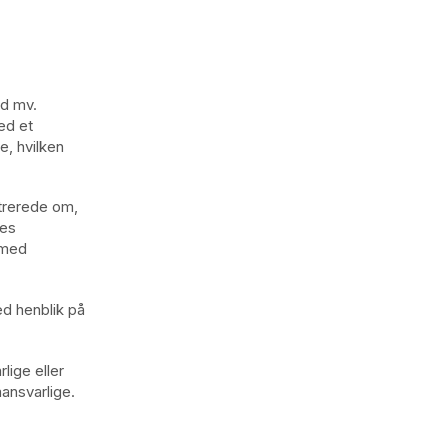
ed mv.
ed et
, hvilken
strerede om,
des
 med
ed henblik på
lige eller
ansvarlige.