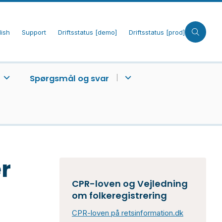
lish
Support
Driftsstatus [demo]
Driftsstatus [prod]
Spørgsmål og svar
r
CPR-loven og Vejledning
om folkeregistrering
CPR-loven på retsinformation.dk