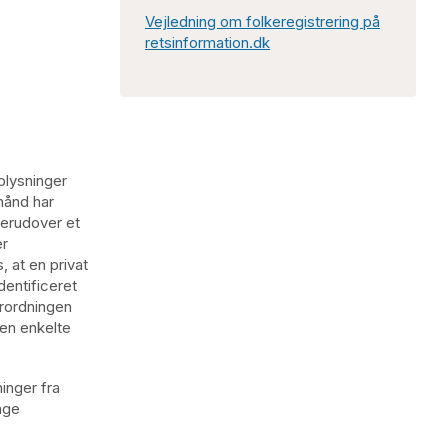
Vejledning om folkeregistrering på
retsinformation.dk
plysninger
hånd har
herudover et
er
 at en privat
entificeret
orordningen
en enkelte
inger fra
age