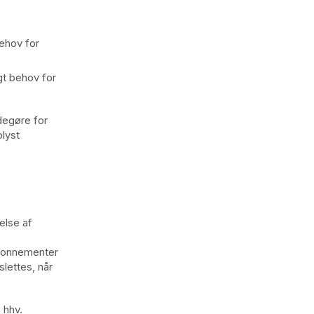
ehov for
gt behov for
degøre for
lyst
else af
abonnementer
lettes, når
 hhv.