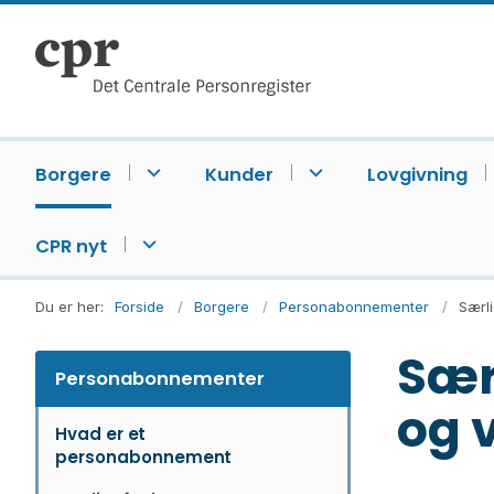
Borgere
Kunder
Lovgivning
CPR nyt
Du er her:
Forside
Borgere
Personabonnementer
Særl
Sær
Personabonnementer
og 
Hvad er et
personabonnement