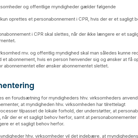
rksomheder og offentlige myndigheder gælder følgende
kun oprettes et personabonnement i CPR, hvis der er et sagligt b
onabonnement i CPR skal slettes, når der ikke længere er et sagli
mentet.
rksomhed mv. og offentlig myndighed skal man således kunne re
 et abonnement, hvis en person henvender sig og ønsker at få op
or abonnementet eller ønsker abonnementet slettet.
entering
es en forudsætning for myndigheders hhv. virksomheders anvend
menter, at myndigheden hhv. virksomheden har tilrettelagt
rocesser tilpasset de lokale forhold, der understøtter, at person
, når der er et sagligt behov herfor, samt at personabonnementer s
ere er et sagligt behov herfor.
ndigheder hhv. virksomheder vil det indebære, at myndighedens