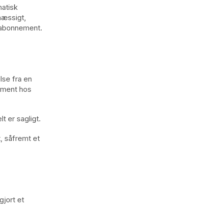
matisk
mæssigt,
nabonnement.
lse fra en
ement hos
 er sagligt.
, såfremt et
gjort et