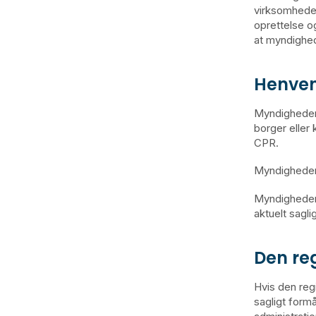
virksomheden
oprettelse o
at myndighed
Henven
Myndigheder 
borger elle
CPR.
Myndigheden 
Myndigheden 
aktuelt sagl
Den re
Hvis den reg
sagligt form