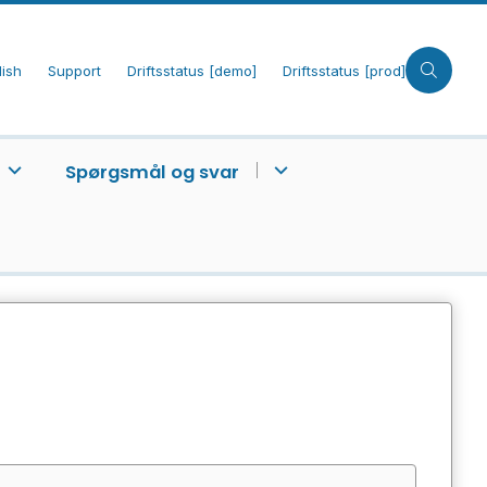
lish
Support
Driftsstatus [demo]
Driftsstatus [prod]
Spørgsmål og svar