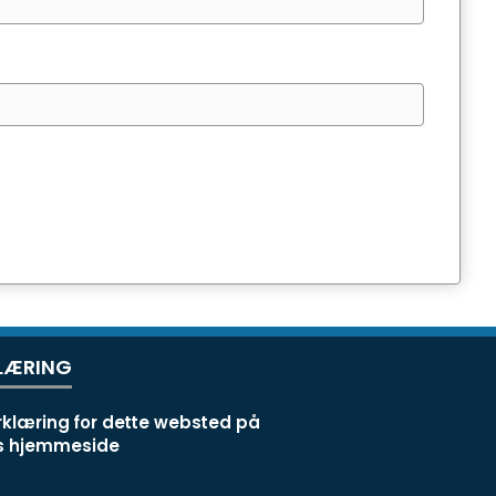
LÆRING
rklæring for dette websted på
ns hjemmeside