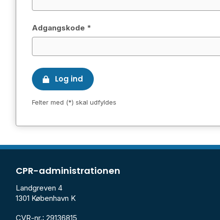
Adgangskode *
Log ind
Felter med (*) skal udfyldes
CPR-administrationen
Landgreven 4
1301 København K
CVR-nr.: 29136815